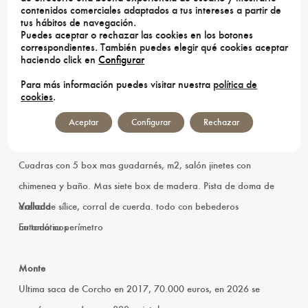
contenidos comerciales adaptados a tus intereses a partir de
Naves
tus hábitos de navegación.
Puedes aceptar o rechazar las cookies en los botones
Almacenes de 35 y 75
correspondientes. También puedes elegir qué cookies aceptar
haciendo click en
Configurar
Otros
Para más información puedes visitar nuestra
política de
cookies
.
Piscina y pista de entreno iluminada y con agua
Aceptar
Configurar
Rechazar
Instalaciones Hípicas
Cuadras con 5 box mas guadarnés, m2, salón jinetes con
chimenea y baño. Mas siete box de madera. Pista de doma de
arena de sílice, corral de cuerda. todo con bebederos
Vallada
automáticos
En todo su perí­metro
Monte
Ultima saca de Corcho en 2017, 70.000 euros, en 2026 se