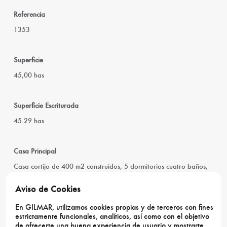
Referencia
1353
Superficie
45,00 has
Superficie Escriturada
45.29 has
Casa Principal
Casa cortijo de 400 m2 construidos, 5 dormitorios cuatro baños,
grandes salones, porche, impecable. Con calefacción y aire
Aviso de Cookies
acondicionado. Zona ajardinada con piscina
Casas Secundarias
En GILMAR, utilizamos cookies propias y de terceros con fines
Casa guardeses 90 m2, 2 dormitorios
estrictamente funcionales, analíticos, así como con el objetivo
de ofrecerte una buena experiencia de usuario y mostrarte