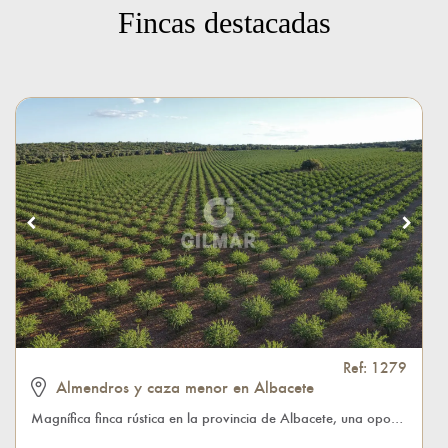
Fincas destacadas
Ref: 1279
Almendros y caza menor en Albacete
Magnífica finca rústica en la provincia de Albacete, una oportunidad única para quienes buscan una inversión rentable desde el primer día. Situada en las proximidades del Parque Natural de las Lagunas de Ruidera, esta finca combina el encanto de un entorno natural incomparable con una alta productividad agrícola y cinegética, ofreciendo múltiples fuentes de ingresos. La finca cuenta con 476 hectáreas, de las cuales 132 son tierras de labor. Entre estas, destacan 100 hectáreas de almendros de floración tardía, con variedades como Guara, Mardía y Lawrence, todas certificadas como ecológicas y con sello Biosuisse. En la última campaña, la producción de almendras alcanzó los 87.000 kilos...