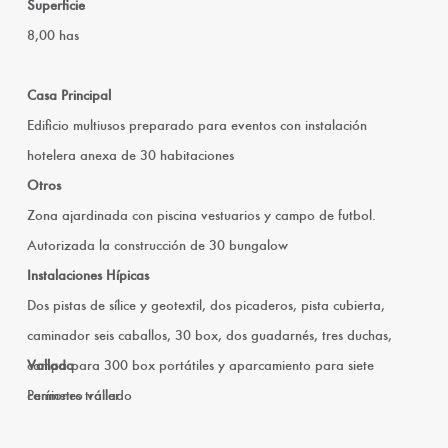
Superficie
8,00 has
Casa Principal
Edificio multiusos preparado para eventos con instalación
hotelera anexa de 30 habitaciones
Otros
Zona ajardinada con piscina vestuarios y campo de futbol.
Autorizada la construcción de 30 bungalow
Instalaciones Hípicas
Dos pistas de sílice y geotextil, dos picaderos, pista cubierta,
caminador seis caballos, 30 box, dos guadarnés, tres duchas,
campa para 300 box portátiles y aparcamiento para siete
Vallada
camiones tráiler
Perímetro vallado