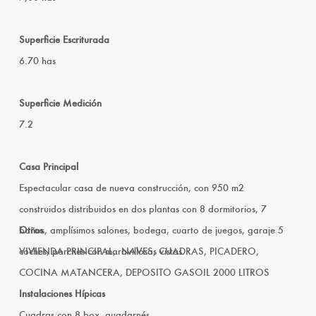
Superficie Escriturada
6.70 has
Superficie Medición
7.2
Casa Principal
Espectacular casa de nueva construcción, con 950 m2
construidos distribuidos en dos plantas con 8 dormitorios, 7
baños, amplísimos salones, bodega, cuarto de juegos, garaje 5
Otros
coches, porches con maravillosas vistas.
VIVIENDA PRINCIPAL,. NAVES, CUADRAS, PICADERO,
COCINA MATANCERA, DEPOSITO GASOIL 2000 LITROS
Instalaciones Hípicas
Cuadras con 8 box, guadarnés