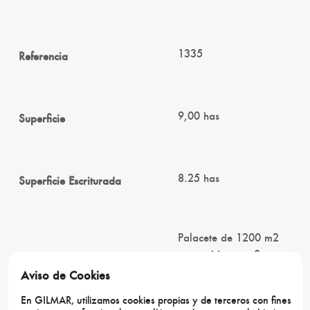
1335
Referencia
9,00 has
Superficie
8.25 has
Superficie Escriturada
Palacete de 1200 m2
construidos con 8
dormitorios en suite,
Aviso de Cookies
magníficos salones,
Casa Principal
En GILMAR, utilizamos cookies propias y de terceros con fines
ascensor, altura de