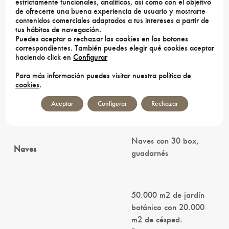
estrictamente funcionales, analíticos, así como con el objetivo
techos, impecable,
de ofrecerte una buena experiencia de usuario y mostrarte
calidades lujo, muy
contenidos comerciales adaptados a tus intereses a partir de
tus hábitos de navegación.
luminoso.
Puedes aceptar o rechazar las cookies en los botones
correspondientes. También puedes elegir qué cookies aceptar
haciendo click en
Configurar
4 viviendas
Para más información puedes visitar nuestra
política de
cookies
.
independientes par
Casas Secundarias
empleados
Aceptar
Configurar
Rechazar
Naves con 30 box,
Naves
guadarnés
50.000 m2 de jardín
botánico con 20.000
m2 de césped.