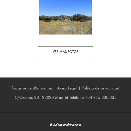
VER MÁS FOTOS
fincasrusticas@gilmar.es
|
Aviso Legal
|
Política de privacidad
C/Orense, 28 - 28020 Madrid
Teléfono
+34 915 830 333
#dreamhome