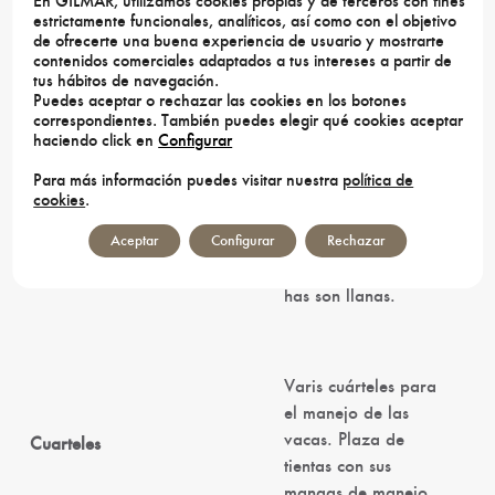
En GILMAR, utilizamos cookies propias y de terceros con fines
estrictamente funcionales, analíticos, así como con el objetivo
916.35 has
Superficie Escriturada
de ofrecerte una buena experiencia de usuario y mostrarte
contenidos comerciales adaptados a tus intereses a partir de
tus hábitos de navegación.
Puedes aceptar o rechazar las cookies en los botones
correspondientes. También puedes elegir qué cookies aceptar
Cortijo para restaurar
Casa Principal
haciendo click en
Configurar
Para más información puedes visitar nuestra
política de
cookies
.
La finca es de
Aceptar
Configurar
Rechazar
orografía suave, y
Otros
prácticamente 300
has son llanas.
Varis cuárteles para
el manejo de las
vacas. Plaza de
Cuarteles
tientas con sus
mangas de manejo.