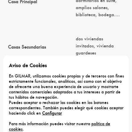
dormitorios en suite,
Casa Principal
amplios salones,
biblioteca, bodega....
dos viviendas
invitados, vivienda
Casas Secundarias
guardeses
Aviso de Cookies
En GILMAR, utilizamos cookies propias y de terceros con fines
Nave maquinaria,
estrictamente funcionales, analíticos, así como con el objetivo
Naves
plaza de tientas
de ofrecerte una buena experiencia de usuario y mostrarte
contenidos comerciales adaptados a tus intereses a partir de
tus hábitos de navegación.
Puedes aceptar o rechazar las cookies en los botones
correspondientes. También puedes elegir qué cookies aceptar
Cámaras de
haciendo click en
Configurar
seguridad. Plan de
Otros
Ordenación Forestal
Para más información puedes visitar nuestra
política de
cookies
.
vigente