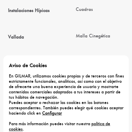
Cuadras
Instalaciones Hípicas
Malla Cinegética
Vallada
404 has de dehesa
Dehesa
Aviso de Cookies
En GILMAR, utilizamos cookies propias y de terceros con fines
estrictamente funcionales, analíticos, así como con el objetivo
de ofrecerte una buena experiencia de usuario y mostrarte
82 has de siembras
contenidos comerciales adaptados a tus intereses a partir de
para las reses
tus hábitos de navegación.
Labor
distribuidas en 12
Puedes aceptar o rechazar las cookies en los botones
correspondientes. También puedes elegir qué cookies aceptar
parcelas
haciendo click en
Configurar
Para más información puedes visitar nuestra
política de
cookies
.