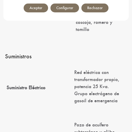
Encinas, sabinas, pino
y enebro, el arbusto
Aceptar
Configurar
Rechazar
predominante es la
Vegetación
coscoja, romero y
tomillo
Suministros
Red eléctrica con
transformador propio,
potencia 25 Kva.
Suministro Eléctrico
Grupo electrógeno de
gasoil de emergencia
Pozo de acuífero
subterráneo y aljibe