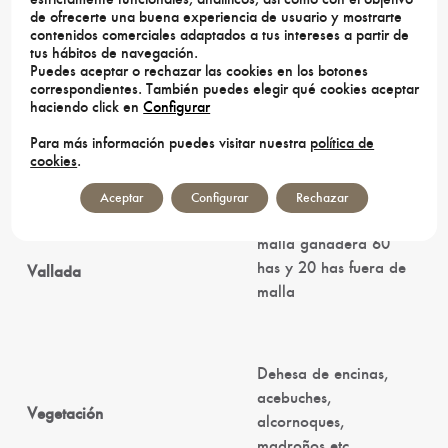
almacén
de ofrecerte una buena experiencia de usuario y mostrarte
contenidos comerciales adaptados a tus intereses a partir de
tus hábitos de navegación.
Puedes aceptar o rechazar las cookies en los botones
correspondientes. También puedes elegir qué cookies aceptar
Finca muy cochinera,
haciendo click en
Configurar
preparada con
Otros
torretas y comederos
Para más información puedes visitar nuestra
política de
cookies
.
para jabalí
Aceptar
Configurar
Rechazar
malla ganadera 60
has y 20 has fuera de
Vallada
malla
Dehesa de encinas,
acebuches,
Vegetación
alcornoques,
madroños etc.