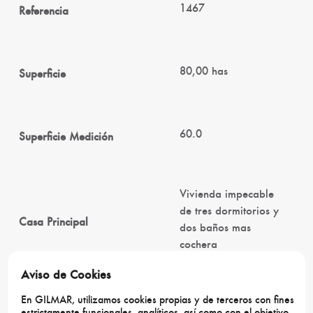
1467
Referencia
80,00 has
Superficie
60.0
Superficie Medición
Vivienda impecable
de tres dormitorios y
Casa Principal
dos baños mas
cochera
Aviso de Cookies
En GILMAR, utilizamos cookies propias y de terceros con fines
Nave cochera y
Naves
estrictamente funcionales, analíticos, así como con el objetivo